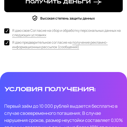
Получить деньги
Высокая степень защиты данных
Я даю свое Согласие на сбор и обработку персональных данных на
следующих условиях
Я даю предварительное согласие на
получение рекламно-
информационных рассылок (сообщений)
Условия получения:
Первый заём до 10 000 рублей выдается бесплатно в
случае своевременного погашения; В случае
нарушения сроков, размер неустойки составляет 0,10%