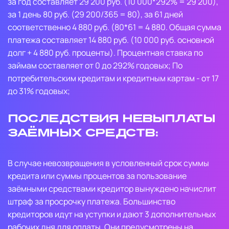
за год составляет 29 200 руб. (10 000*292% = 29 200),
за 1 день 80 руб. (29 200/365 = 80), за 61 дней
соответственно 4 880 руб. (80*61 = 4 880. Общая сумма
платежа составляет 14 880 руб. (10 000 руб. основной
долг + 4 880 руб. проценты). Процентная ставка по
займам составляет от 0 до 292% годовых; По
потребительским кредитам и кредитным картам - от 17
до 31% годовых;
Последствия невыплаты
заёмных средств:
В случае невозвращения в условленный срок суммы
кредита или суммы процентов за пользование
заёмными средствами кредитор вынуждено начислит
штраф за просрочку платежа. Большинство
кредиторов идут на уступки и дают 3 дополнительных
рабочих дня для оплаты. Они предусмотрены на