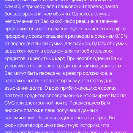
случай, к примеру, если банковский перевод занял
больше времени, чем обычно. Однако, в случае
неполучения от Вас какой-либо реакции в течение
продолжительного времени, будет начислен штраф за
просрочку срока погашения размером в среднем 0,10%
от первоначальной суммы для займов, 0,03% от суммы
задолженности в среднем для потребительских
кредитов и кредитных карт. При несоблюдении Вами
условий по погашению кредитов и займов, данные о
Вас могут быть переданы в реестр должников, а
задолженность - коллекторскому агентству для
взыскания долга. О всех приближающихся сроках
платежа кредитор своевременно информирует Вас по
СМС или электронной почте. Рекомендуем Вам
вносить платеж в день получения данных
напоминаний. Погашая задолженность в срок, Вы
формируете хорошую кредитную историю, что
повышает Ваши шансы в дальнейшем получить кредит