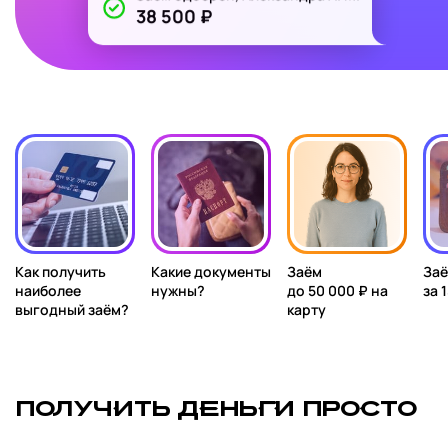
38 500 ₽
Как получить
Какие документы
Заём
За
наиболее
нужны?
до 50 000 ₽ на
за 
выгодный заём?
карту
ПОЛУЧИТЬ ДЕНЬГИ ПРОСТО